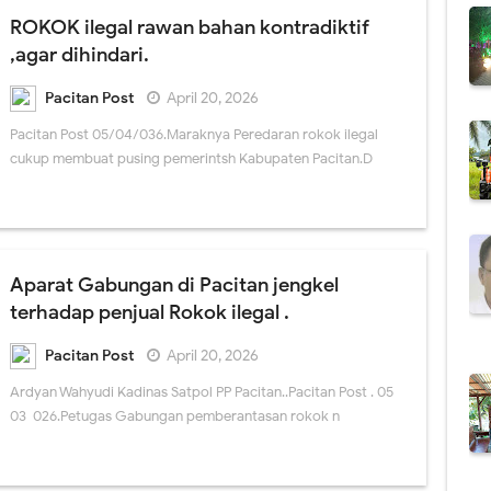
ROKOK ilegal rawan bahan kontradiktif
,agar dihindari.
Pacitan Post
April 20, 2026
Pacitan Post 05/04/036.Maraknya Peredaran rokok ilegal
cukup membuat pusing pemerintsh Kabupaten Pacitan.D
Aparat Gabungan di Pacitan jengkel
terhadap penjual Rokok ilegal .
Pacitan Post
April 20, 2026
Ardyan Wahyudi Kadinas Satpol PP Pacitan..Pacitan Post . 05-
03-026.Petugas Gabungan pemberantasan rokok n