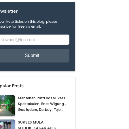
wsletter
you like articles on this blog, please
scribe for free via email.
ah karya di FLS 2 N Pacitan.
ti mlepuh..puh..
pular Posts
Mantenan Putri Bos Sukses
Spektakuler , Enek Wigung ,
Gus Iqdam, Darboy , Tejo .
SUKSES MULAI
SODOK..KAKAK ADIK