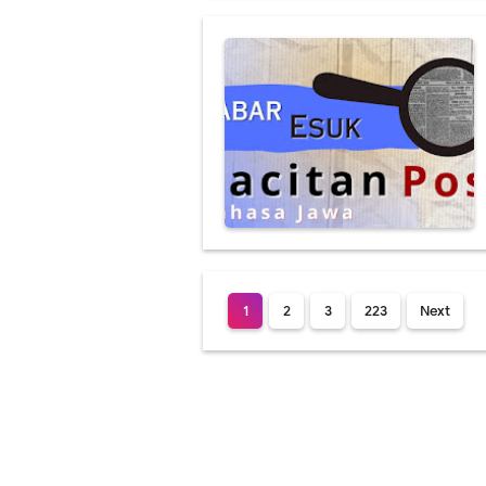
1
2
3
223
Next