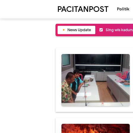
PACITANPOST
Politik
News Update
Sing wis kadung
Budi Sartex tep
Atik menak men
Polisi dijaluk 
Ojo sok njupuk 
saman slumun s
Wisma Atlit ndi
FIFA ora layak 
Puluhan Kebo d