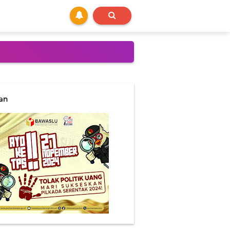
nteg nyalon Bupati...
lan
ang nyim`eng..
ptospirosis..
liyan brayan wae sing pekok
i mata prajurit muda.
 cabut maneh..