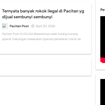
Pe
Ternyata banyak rokok ilegal di Pacitan yg
dijual sembunyi sembunyi
Pacitan Post
April 20, 2026
Pacitan Post 01.03.026.Sebenarnya ndak kurang kurang
aparat Gabungan melakukan operasi peredaran rokok ile