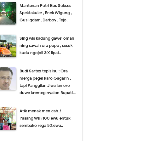
Mantenan Putri Bos Sukses
Spektakuler , Enek Wigung ,
Gus Iqdam, Darboy , Tejo .
Sing wis kadung gawe' omah
ning sawah ora popo , sesuk
kudu ngojoli 3:X lipat..
Budi Sartex tepis isu : Ora
merga pegel karo Gagarin ,
tapi Panggilan Jiwa lan oro
duwe krenteg nyalon Bupati...
Atik menak men cah..!
Pasang Wifi 100 ewu entuk
sembako rega 50:ewu..