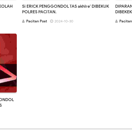
EKOLAH
Si ERICK PENGGONDOL TAS akhIre' DIBEKUK
DIPARAN
POLRES PACITAN.
DIBEKE
Pacitan Post
2024-10-30
Pacitan
GONDOL
S