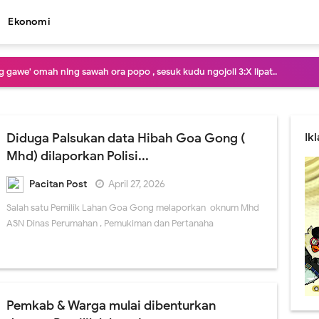
Ekonomi
 gawe' omah ning sawah ora popo , sesuk kudu ngojoli 3:X lipat..
is isu : Ora merga pegel karo Gagarin , tapi Panggilan Jiwa lan oro duwe kre
 cah..! Pasang Wifi 100 ewu entuk sembako rega 50:ewu..
Diduga Palsukan data Hibah Goa Gong (
Ik
Mhd) dilaporkan Polisi...
telusuri konco koncone pak guru sekitar Nawangan, disinyalir okeh sing tuk
Pacitan Post
April 27, 2026
panganan ceblok , iso iso mestere' bar dilewati tikus , yen rapingin kenek Le
Salah satu Pemilik Lahan Goa Gong melaporkan oknum Mhd
lamet , Bupati Pacitan ojo melu melu kemproh dodol Jabatan , ben Bupati 
ASN Dinas Perumahan , Pemukiman dan Pertanaha
sik jembrung koyo TPA , Saiki Keren lan Asri , Trend gadis belia wira wiri cuc
pimpin Pildun , Blas ora netral Manut Donald Bebek .! Kartu merah 3 dino di
Pemkab & Warga mulai dibenturkan
adi daya tarik wisatawan Pantai Pancer Door