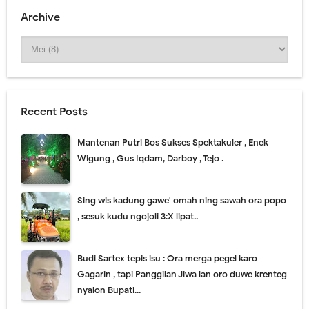
Archive
Recent Posts
Mantenan Putri Bos Sukses Spektakuler , Enek
Wigung , Gus Iqdam, Darboy , Tejo .
Sing wis kadung gawe' omah ning sawah ora popo
, sesuk kudu ngojoli 3:X lipat..
Budi Sartex tepis isu : Ora merga pegel karo
Gagarin , tapi Panggilan Jiwa lan oro duwe krenteg
nyalon Bupati...