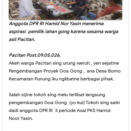
1 Muharam ujug ujug dadi budaya klenik sopo sing miwiti...?
Nanik Sudarti , Wartawan Senior Asal Madiun , Ditunjuk Presiden pimpin BGN.
Anggota DPR RI Hamid Nor Yasin menerima
Akhir para Pendengung ..!..yang Terlunta lunta akibat salah menclok...
aspirasi pemilik lahan gong karena sesama warga
asli Pacitan.
Internet Rakyat hadir di Pacitan , hanya 100 ribu dapat 200 MBPS
Pacitan Post.09.05.026.
Memahat kreatifitas dari alam: kala siswa SDN I Mendolo Kidul menyulap skill menjadi sebuah karya di FLS 2 N Pacitan.
Akeh warga Pacitan sing urung weruh , yen sejatine
Ojo tukang Selingkuh , model disiram Air Keras wis ditiru wong Pacitan, bakul tempe' nganti mlepuh..puh..
Pengembangan Proyek Goa Gong , ana Desa Bomo
Kecamatan Punung iku nglibatne berbagai pihak.
Dibalik Dapur tetep Ngebul ,ternyata ibu ibu berkawan ,, MEKAAR,,
HAMID NOR : Anggota DPR RI & Bukunya tentang Goa Gong yg gagal tayang.
Salah sijine tokoh sing melu terlibat langsung
pengembangan Goa Gong (yo kui) Tokoh sing saiki
PAERAN GENTELMAN SERTIFIKAT DIPERBAIKI
dadi anggota DPR RI 3 periode Asal PKS Hamid
Kapolres.Kepala BPN dan Pejabat Pacitan tumplek bleg di Goa Gong.
Noor Yasin.
Bakul HP ketiban rejeki nomplok absen ASN sing molah malih.