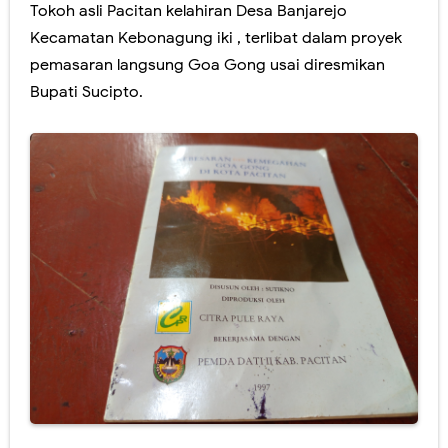
Tokoh asli Pacitan kelahiran Desa Banjarejo
Wapres Gibran & Raffi Ahmad Rumangsa Kagum ndelok Santri Santri Pondok Tremas.
Kecamatan Kebonagung iki , terlibat dalam proyek
pemasaran langsung Goa Gong usai diresmikan
Wapres Gibran Muk Ajak Foto Bareng Kades..kesusu arep nyang Trenggalek..
Bupati Sucipto.
ASB buktikan langsung kelokasi 2 pemilik lahan Goa Gong.
GIBRAN ..! urung Jelas lewat duwur opo lewat ngisor ,teka Pacitan kemis.
Mantenan Putri Bos Sukses Spektakuler , Enek Wigung , Gus Iqdam, Darboy , Tejo .
Thursday, 6 August