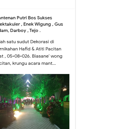
ntenan Putri Bos Sukses
ektakuler , Enek Wigung , Gus
dam, Darboy , Tejo .
lah satu sudut Dekorasi di
rnikahan Hafid & Atiti Pacitan
st , 05-08-026. Biasane' wong
citan, krungu acara mant...