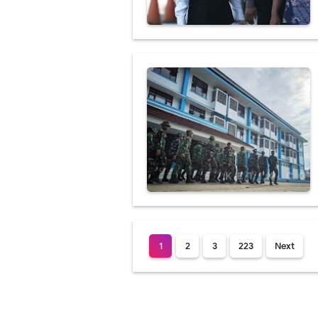
1
2
3
223
Next