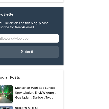
wsletter
you like articles on this blog, please
scribe for free via email.
ah karya di FLS 2 N Pacitan.
ti mlepuh..puh..
pular Posts
Mantenan Putri Bos Sukses
Spektakuler , Enek Wigung ,
Gus Iqdam, Darboy , Tejo .
SUKSES MULAI