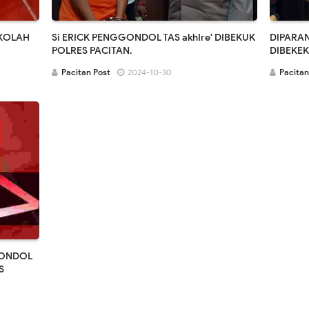
EKOLAH
Si ERICK PENGGONDOL TAS akhIre' DIBEKUK
DIPARAN
POLRES PACITAN.
DIBEKE
Pacitan Post
2024-10-30
Pacitan
GONDOL
S