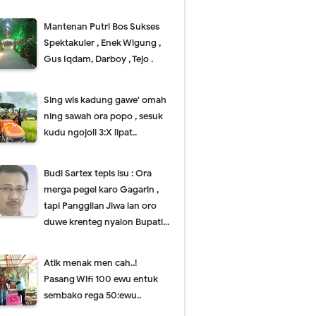
Mantenan Putri Bos Sukses
Spektakuler , Enek Wigung ,
Gus Iqdam, Darboy , Tejo .
Sing wis kadung gawe' omah
ning sawah ora popo , sesuk
kudu ngojoli 3:X lipat..
Budi Sartex tepis isu : Ora
merga pegel karo Gagarin ,
tapi Panggilan Jiwa lan oro
duwe krenteg nyalon Bupati...
Atik menak men cah..!
Pasang Wifi 100 ewu entuk
sembako rega 50:ewu..