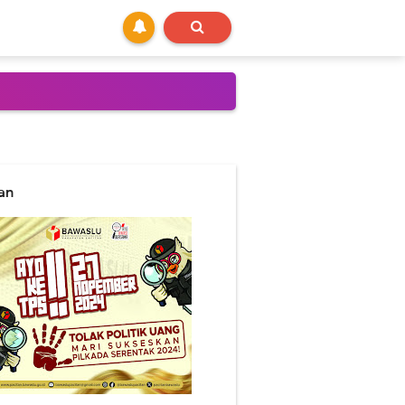
nteg nyalon Bupati...
lan
ang nyim`eng..
ptospirosis..
liyan brayan wae sing pekok
i mata prajurit muda.
 cabut maneh..