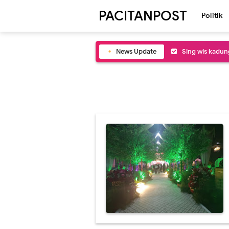
PACITANPOST
Politik
News Update
Sing wis kadung
Budi Sartex tep
Atik menak men
Polisi dijaluk 
Ojo sok njupuk 
saman slumun s
Wisma Atlit ndi
FIFA ora layak 
Puluhan Kebo d