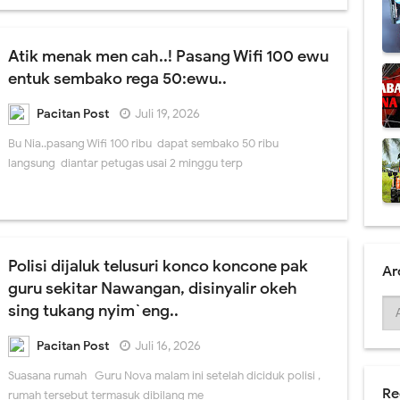
an rejeki nomplok absen ASN sing molah malih.
 & Raffi Ahmad Rumangsa Kagum ndelok Santri Santri Pondok Tremas.
Atik menak men cah..! Pasang Wifi 100 ewu
entuk sembako rega 50:ewu..
Muk Ajak Foto Bareng Kades..kesusu arep nyang Trenggalek..
Pacitan Post
Juli 19, 2026
angsung kelokasi 2 pemilik lahan Goa Gong.
Bu Nia..pasang Wifi 100 ribu dapat sembako 50 ribu
g Jelas lewat duwur opo lewat ngisor ,teka Pacitan kemis.
langsung diantar petugas usai 2 minggu terp
 Bos Sukses Spektakuler , Enek Wigung , Gus Iqdam, Darboy , Tejo .
Polisi dijaluk telusuri konco koncone pak
Ar
guru sekitar Nawangan, disinyalir okeh
sing tukang nyim`eng..
Pacitan Post
Juli 16, 2026
Suasana rumah Guru Nova malam ini setelah diciduk polisi ,
Re
rumah tersebut termasuk dibilang me