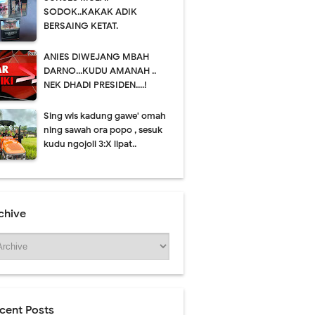
SODOK..KAKAK ADIK
BERSAING KETAT.
ANIES DIWEJANG MBAH
DARNO...KUDU AMANAH ..
NEK DHADI PRESIDEN....!
Sing wis kadung gawe' omah
ning sawah ora popo , sesuk
kudu ngojoli 3:X lipat..
Thursday, 6 August
chive
cent Posts