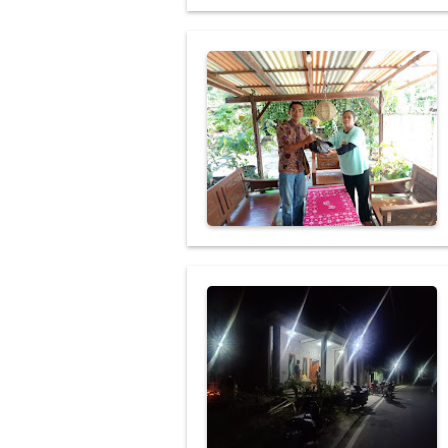
Bakul HP ketib
Wapres Gibran
Wapres Gibran 
ASB buktikan l
GIBRAN ..! urun
Mantenan Putri