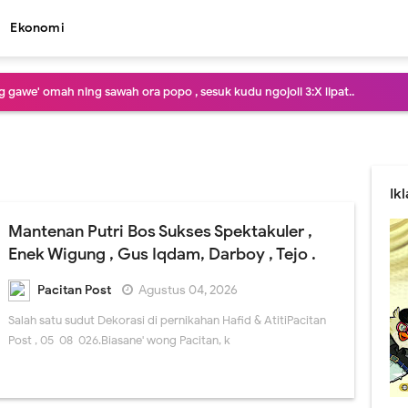
Ekonomi
 gawe' omah ning sawah ora popo , sesuk kudu ngojoli 3:X lipat..
is isu : Ora merga pegel karo Gagarin , tapi Panggilan Jiwa lan oro duwe kre
 cah..! Pasang Wifi 100 ewu entuk sembako rega 50:ewu..
Ik
telusuri konco koncone pak guru sekitar Nawangan, disinyalir okeh sing tuk
Mantenan Putri Bos Sukses Spektakuler ,
panganan ceblok , iso iso mestere' bar dilewati tikus , yen rapingin kenek Le
Enek Wigung , Gus Iqdam, Darboy , Tejo .
lamet , Bupati Pacitan ojo melu melu kemproh dodol Jabatan , ben Bupati 
Pacitan Post
Agustus 04, 2026
Salah satu sudut Dekorasi di pernikahan Hafid & AtitiPacitan
sik jembrung koyo TPA , Saiki Keren lan Asri , Trend gadis belia wira wiri cuc
Post , 05-08-026.Biasane' wong Pacitan, k
pimpin Pildun , Blas ora netral Manut Donald Bebek .! Kartu merah 3 dino di
adi daya tarik wisatawan Pantai Pancer Door