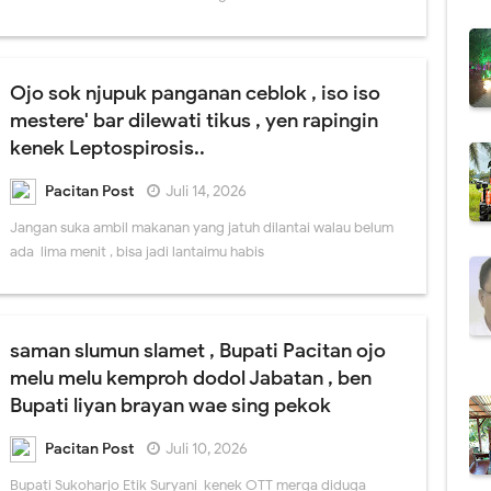
Ojo sok njupuk panganan ceblok , iso iso
mestere' bar dilewati tikus , yen rapingin
kenek Leptospirosis..
Pacitan Post
Juli 14, 2026
Jangan suka ambil makanan yang jatuh dilantai walau belum
ada lima menit , bisa jadi lantaimu habis
saman slumun slamet , Bupati Pacitan ojo
melu melu kemproh dodol Jabatan , ben
Bupati liyan brayan wae sing pekok
Pacitan Post
Juli 10, 2026
Bupati Sukoharjo Etik Suryani kenek OTT merga diduga