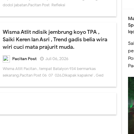
dodol jabatan.Pacitan Post Refleksi
Ma
Sp
Iq
Wisma Atlit ndisik jembrung koyo TPA ,
Saiki Keren lan Asri , Trend gadis belia wira
Sa
wiri cuci mata prajurit muda.
pe
Po
Pacitan Post
Juli 06, 2026
Pa
Wisma Atlit Pacitan , tempat Batalyon 934 bermarkas
sekarang.Pacitan Post 06-07-026.Dikapak kapakne' , Ged