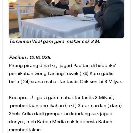
1 Muharam ujug ujug dadi budaya klenik sopo sing miwiti...?
Nanik Sudarti , Wartawan Senior Asal Madiun , Ditunjuk Presiden pimpin BGN.
Akhir para Pendengung ..!..yang Terlunta lunta akibat salah menclok...
Temanten Viral gara gara mahar cek 3 M.
Internet Rakyat hadir di Pacitan , hanya 100 ribu dapat 200 MBPS
Memahat kreatifitas dari alam: kala siswa SDN I Mendolo Kidul menyulap skill menjadi sebuah karya di FLS 2 N Pacitan.
Pacitan , 12.10.025.
Pirang pirang dina Iki , jagad Pacitan di hebohke'
Ojo tukang Selingkuh , model disiram Air Keras wis ditiru wong Pacitan, bakul tempe' nganti mlepuh..puh..
pernikahan wong Lanang Tuwek ( 74) Karo gadis
Dibalik Dapur tetep Ngebul ,ternyata ibu ibu berkawan ,, MEKAAR,,
belia ( 24) srana mahar fantastis Cek senilai 3 Milyar.
HAMID NOR : Anggota DPR RI & Bukunya tentang Goa Gong yg gagal tayang.
Kocapo.... ! ..gara gara mahar fantastis 3 Milyar ,
pemberitaan pernikahan ( aki ) Sutarman lan ( dara)
PAERAN GENTELMAN SERTIFIKAT DIPERBAIKI
Shela Arika dadi gempar lan kondang sak jagad
Kapolres.Kepala BPN dan Pejabat Pacitan tumplek bleg di Goa Gong.
donyo , meh Kabeh Media sak Indonesia Kabeh
memberitakne'
Bakul HP ketiban rejeki nomplok absen ASN sing molah malih.