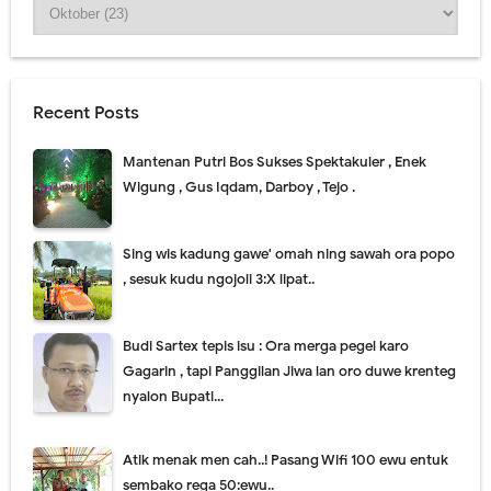
Recent Posts
Mantenan Putri Bos Sukses Spektakuler , Enek
Wigung , Gus Iqdam, Darboy , Tejo .
Sing wis kadung gawe' omah ning sawah ora popo
, sesuk kudu ngojoli 3:X lipat..
Budi Sartex tepis isu : Ora merga pegel karo
Gagarin , tapi Panggilan Jiwa lan oro duwe krenteg
nyalon Bupati...
Atik menak men cah..! Pasang Wifi 100 ewu entuk
sembako rega 50:ewu..