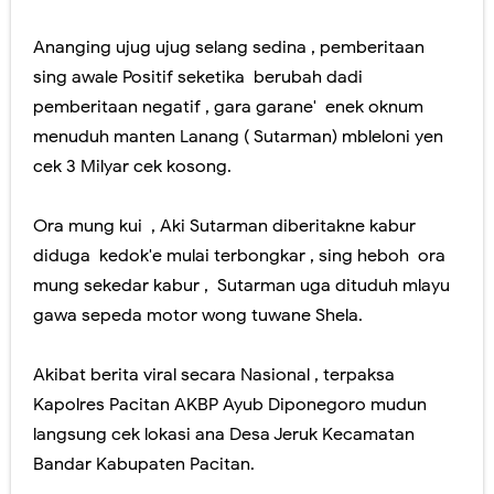
Wapres Gibran & Raffi Ahmad Rumangsa Kagum ndelok Santri Santri Pondok Tremas.
Ananging ujug ujug selang sedina , pemberitaan
sing awale Positif seketika berubah dadi
Wapres Gibran Muk Ajak Foto Bareng Kades..kesusu arep nyang Trenggalek..
pemberitaan negatif , gara garane' enek oknum
ASB buktikan langsung kelokasi 2 pemilik lahan Goa Gong.
menuduh manten Lanang ( Sutarman) mbleloni yen
cek 3 Milyar cek kosong.
GIBRAN ..! urung Jelas lewat duwur opo lewat ngisor ,teka Pacitan kemis.
Mantenan Putri Bos Sukses Spektakuler , Enek Wigung , Gus Iqdam, Darboy , Tejo .
Ora mung kui , Aki Sutarman diberitakne kabur
diduga kedok'e mulai terbongkar , sing heboh ora
Thursday, 6 August
mung sekedar kabur , Sutarman uga dituduh mlayu
gawa sepeda motor wong tuwane Shela.
Akibat berita viral secara Nasional , terpaksa
Kapolres Pacitan AKBP Ayub Diponegoro mudun
langsung cek lokasi ana Desa Jeruk Kecamatan
Bandar Kabupaten Pacitan.