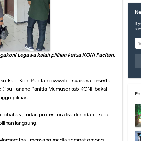
ujug dadi budaya klenik sopo sing miwiti...?
Ne
, Wartawan Senior Asal Madiun , Ditunjuk Presiden pimpin BGN.
If 
sub
engung ..!..yang Terlunta lunta akibat salah menclok...
t hadir di Pacitan , hanya 100 ribu dapat 200 MBPS
gakoni Legawa kalah pilihan ketua KONI Pacitan.
itas dari alam: kala siswa SDN I Mendolo Kidul menyulap skill menjadi sebu
ngkuh , model disiram Air Keras wis ditiru wong Pacitan, bakul tempe' ngan
sorkab Koni Pacitan diwiwiti , suasana peserta
 ( isu ) anane Panitia Mumusorkab KONI bakal
etep Ngebul ,ternyata ibu ibu berkawan ,, MEKAAR,,
Po
ggo pilihan.
nggota DPR RI & Bukunya tentang Goa Gong yg gagal tayang.
 dibahas , udan protes ora Isa dihindari , kubu
LMAN SERTIFIKAT DIPERBAIKI
ilihan langsung.
a BPN dan Pejabat Pacitan tumplek bleg di Goa Gong.
ia Margaretha , menyang media sempat omong ,