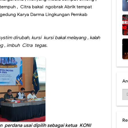
an rejeki nomplok absen ASN sing molah malih.
tempuh , Citra bakal ngobrak Abrik tempat
 & Raffi Ahmad Rumangsa Kagum ndelok Santri Santri Pondok Tremas.
a gedung Karya Darma Lingkungan Pemkab
Muk Ajak Foto Bareng Kades..kesusu arep nyang Trenggalek..
angsung kelokasi 2 pemilik lahan Goa Gong.
ystim dirubah, kursi kursi bakal melayang , kalah
g , imbuh Citra tegas.
g Jelas lewat duwur opo lewat ngisor ,teka Pacitan kemis.
 Bos Sukses Spektakuler , Enek Wigung , Gus Iqdam, Darboy , Tejo .
Ar
Re
 perdana usai dipilih sebagai ketua KONI