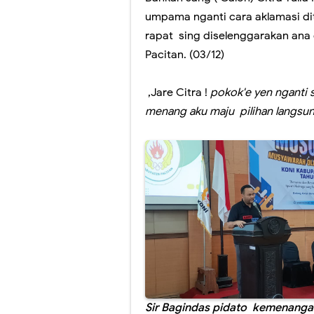
Bakul HP ketib
umpama nganti cara aklamasi di
Wapres Gibran
rapat sing diselenggarakan an
Pacitan. (03/12)
Wapres Gibran 
ASB buktikan l
,Jare Citra !
pokok'e yen nganti s
menang aku maju pilihan langsun
GIBRAN ..! urun
Mantenan Putri
Sir Bagindas pidato kemenangan