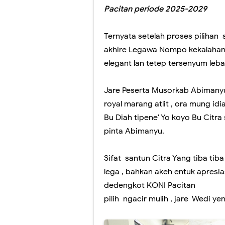
Pacitan periode 2025-2029
Ternyata setelah proses pilihan s
akhire Legawa Nompo kekalahan 
elegant lan tetep tersenyum leba
Jare Peserta Musorkab Abimanyu 
royal marang atlit , ora mung id
Bu Diah tipene' Yo koyo Bu Citra
pinta Abimanyu.
Sifat santun Citra Yang tiba tib
lega , bahkan akeh entuk apresia
dedengkot KONI Pacitan
pilih ngacir mulih , jare Wedi y