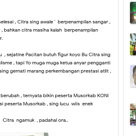
elesai , Citra sing awale ' berpenampilan sangar ,
, bahkan citra masiha kalah berpenampilan
r.
, sejatine Pacitan butuh figur koyo Bu Citra sing
ialisme , tapi Yo muga muga ketua anyar pengganti
 sing gemati marang perkembangan prestasi atlit ,
a berubah , ternyata bikin peserta Musorkab KONI
si peserta Musorkab , sing lucu wiis enek
en Citra ngamuk , padahal ora..