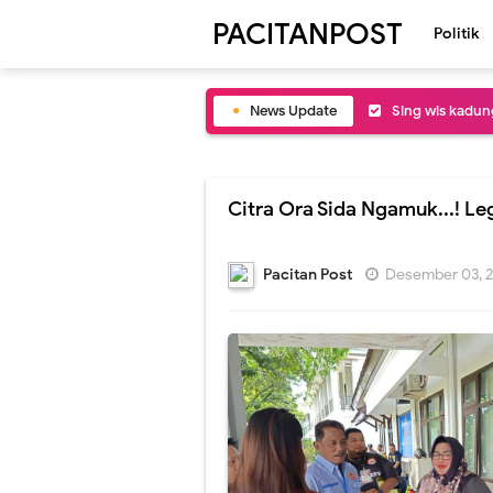
PACITANPOST
Politik
News Update
Sing wis kadung
Budi Sartex tep
Atik menak men
Citra Ora Sida Ngamuk...! Le
Polisi dijaluk 
Pacitan Post
Desember 03, 
Ojo sok njupuk 
saman slumun s
Wisma Atlit ndi
FIFA ora layak 
Puluhan Kebo d