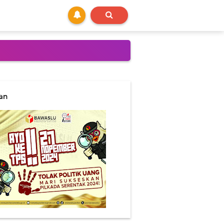
nteg nyalon Bupati...
lan
ang nyim`eng..
ptospirosis..
liyan brayan wae sing pekok
i mata prajurit muda.
 cabut maneh..