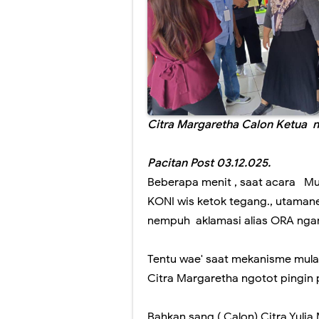
1 Muharam ujug 
Nanik Sudarti 
Akhir para Pend
Internet Rakya
Citra Margaretha Calon Ketua n
Memahat kreatif
Pacitan Post 03.12.025.
Ojo tukang Seli
Beberapa menit , saat acara Mu
KONI wis ketok tegang., utamane
Dibalik Dapur t
nempuh aklamasi alias ORA ngan
HAMID NOR : A
Tentu wae' saat mekanisme mulai
PAERAN GENTE
Citra Margaretha ngotot pingin p
Kapolres.Kepal
Bahkan sang ( Calon) Citra Yul