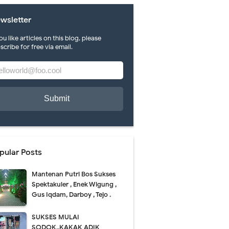
wsletter
you like articles on this blog, please
scribe for free via email.
ah karya di FLS 2 N Pacitan.
ti mlepuh..puh..
pular Posts
Mantenan Putri Bos Sukses
Spektakuler , Enek Wigung ,
Gus Iqdam, Darboy , Tejo .
SUKSES MULAI
SODOK..KAKAK ADIK