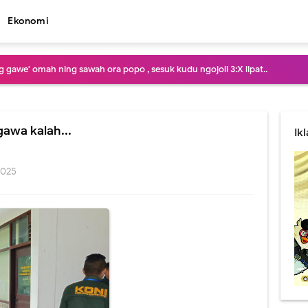
Ekonomi
 gawe' omah ning sawah ora popo , sesuk kudu ngojoli 3:X lipat..
is isu : Ora merga pegel karo Gagarin , tapi Panggilan Jiwa lan oro duwe kre
 cah..! Pasang Wifi 100 ewu entuk sembako rega 50:ewu..
gawa kalah...
Ik
telusuri konco koncone pak guru sekitar Nawangan, disinyalir okeh sing tuk
2025
panganan ceblok , iso iso mestere' bar dilewati tikus , yen rapingin kenek Le
lamet , Bupati Pacitan ojo melu melu kemproh dodol Jabatan , ben Bupati 
sik jembrung koyo TPA , Saiki Keren lan Asri , Trend gadis belia wira wiri cuc
pimpin Pildun , Blas ora netral Manut Donald Bebek .! Kartu merah 3 dino di
adi daya tarik wisatawan Pantai Pancer Door