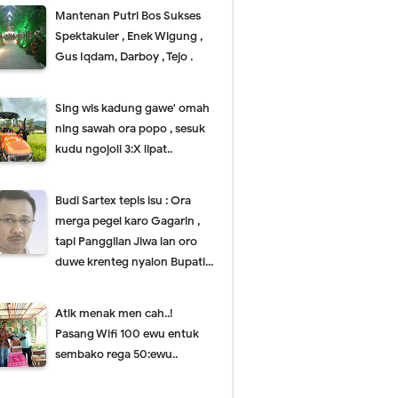
Mantenan Putri Bos Sukses
Spektakuler , Enek Wigung ,
Gus Iqdam, Darboy , Tejo .
Sing wis kadung gawe' omah
ning sawah ora popo , sesuk
kudu ngojoli 3:X lipat..
Budi Sartex tepis isu : Ora
merga pegel karo Gagarin ,
tapi Panggilan Jiwa lan oro
duwe krenteg nyalon Bupati...
Atik menak men cah..!
Pasang Wifi 100 ewu entuk
sembako rega 50:ewu..