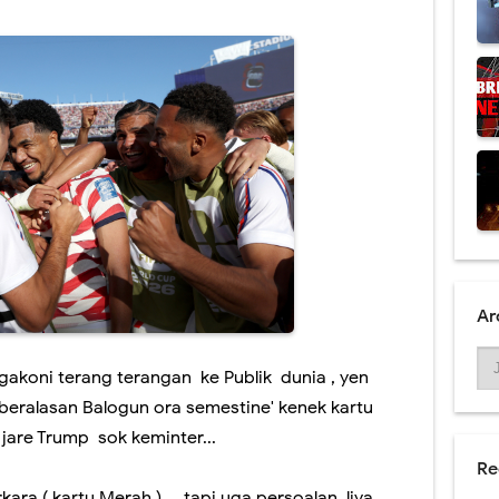
an rejeki nomplok absen ASN sing molah malih.
 & Raffi Ahmad Rumangsa Kagum ndelok Santri Santri Pondok Tremas.
Muk Ajak Foto Bareng Kades..kesusu arep nyang Trenggalek..
angsung kelokasi 2 pemilik lahan Goa Gong.
g Jelas lewat duwur opo lewat ngisor ,teka Pacitan kemis.
 Bos Sukses Spektakuler , Enek Wigung , Gus Iqdam, Darboy , Tejo .
Ar
akoni terang terangan ke Publik dunia , yen
mp beralasan Balogun ora semestine' kenek kartu
 jare Trump sok keminter...
Re
ra ( kartu Merah ) , tapi uga persoalan liya