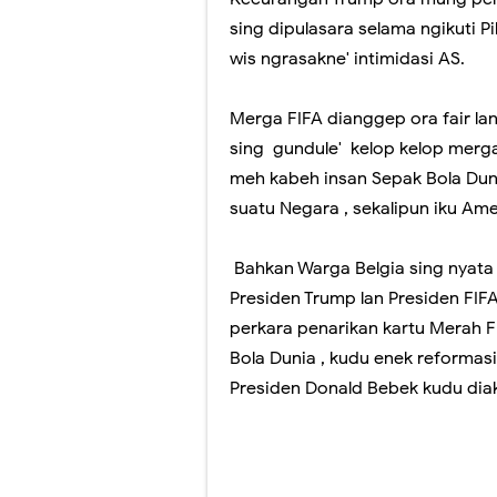
sing dipulasara selama ngikuti P
wis ngrasakne' intimidasi AS.
Merga FIFA dianggep ora fair l
sing gundule' kelop kelop merga
meh kabeh insan Sepak Bola Duni
suatu Negara , sekalipun iku Amer
Bahkan Warga Belgia sing nyata
Presiden Trump lan Presiden FIF
perkara penarikan kartu Merah F
Bola Dunia , kudu enek reformasi 
Presiden Donald Bebek kudu diakhi