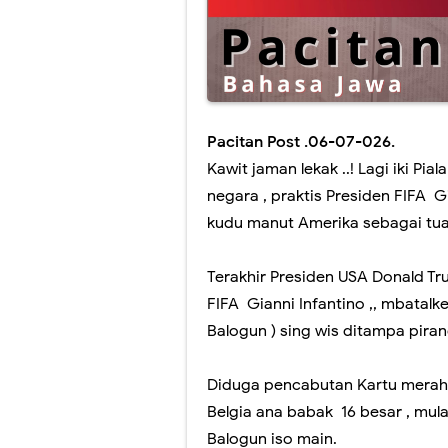
1 Muharam ujug 
Nanik Sudarti 
Akhir para Pend
Pacitan Post .06-07-026.
Internet Rakya
Kawit jaman lekak ..! Lagi iki Pi
negara , praktis Presiden FIFA Gi
Memahat kreatif
kudu manut Amerika sebagai tua
Ojo tukang Seli
Terakhir Presiden USA Donald Tr
Dibalik Dapur t
FIFA Gianni Infantino ,, mbatalk
HAMID NOR : A
Balogun ) sing wis ditampa pira
PAERAN GENTE
Diduga pencabutan Kartu merah
Kapolres.Kepal
Belgia ana babak 16 besar , mul
Balogun iso main.