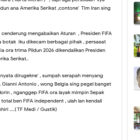
ildun ana Amerika Serikat ,contone' Tim Iran sing
an cenderung mengabaikan Aturan , Presiden FIFA
 botak iku dikecam berbagai pihak , persasat
a ora trima Pildun 2026 dikendalikan Presiden
ika Serikat..
 nyata dirugekne' , sumpah serapah menyang
A Gianni Antonio , wong Belgia sing pegel banget
lorin , nganggep FIFA ora layak mimpin Sepak
total ben FIFA independent , ulah lan kendali
ri ....( TF Medi / Gustik)