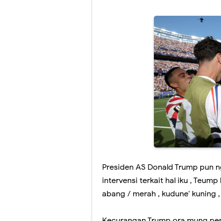
Bakul HP ketib
Wapres Gibran
Wapres Gibran 
ASB buktikan l
GIBRAN ..! urun
Mantenan Putri
Presiden AS Donald Trump pun ng
intervensi terkait hal iku , Teu
abang / merah , kudune' kuning ,
Kecurangan Trump ora mung perka