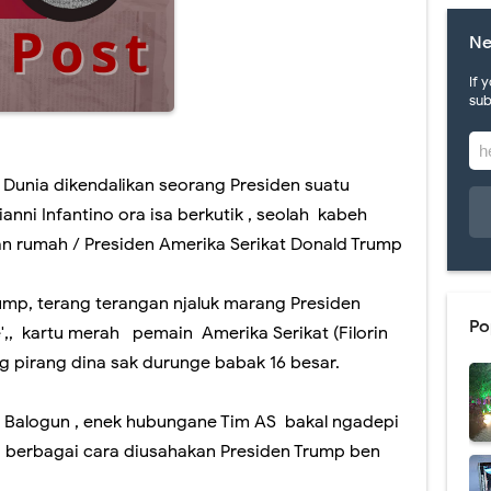
ujug dadi budaya klenik sopo sing miwiti...?
Ne
, Wartawan Senior Asal Madiun , Ditunjuk Presiden pimpin BGN.
If 
sub
engung ..!..yang Terlunta lunta akibat salah menclok...
t hadir di Pacitan , hanya 100 ribu dapat 200 MBPS
ala Dunia dikendalikan seorang Presiden suatu
anni Infantino ora isa berkutik , seolah kabeh
itas dari alam: kala siswa SDN I Mendolo Kidul menyulap skill menjadi sebu
n rumah / Presiden Amerika Serikat Donald Trump
ngkuh , model disiram Air Keras wis ditiru wong Pacitan, bakul tempe' ngan
ump, terang terangan njaluk marang Presiden
etep Ngebul ,ternyata ibu ibu berkawan ,, MEKAAR,,
Po
e',, kartu merah pemain Amerika Serikat (Filorin
nggota DPR RI & Bukunya tentang Goa Gong yg gagal tayang.
ng pirang dina sak durunge babak 16 besar.
LMAN SERTIFIKAT DIPERBAIKI
 Balogun , enek hubungane Tim AS bakal ngadepi
a BPN dan Pejabat Pacitan tumplek bleg di Goa Gong.
a berbagai cara diusahakan Presiden Trump ben