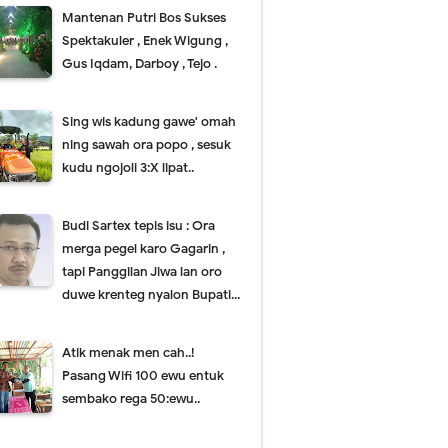
Mantenan Putri Bos Sukses
Spektakuler , Enek Wigung ,
Gus Iqdam, Darboy , Tejo .
Sing wis kadung gawe' omah
ning sawah ora popo , sesuk
kudu ngojoli 3:X lipat..
Budi Sartex tepis isu : Ora
merga pegel karo Gagarin ,
tapi Panggilan Jiwa lan oro
duwe krenteg nyalon Bupati...
Atik menak men cah..!
Pasang Wifi 100 ewu entuk
sembako rega 50:ewu..