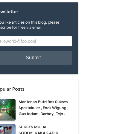
wsletter
you like articles on this blog, please
scribe for free via email.
ah karya di FLS 2 N Pacitan.
ti mlepuh..puh..
pular Posts
Mantenan Putri Bos Sukses
Spektakuler , Enek Wigung ,
Gus Iqdam, Darboy , Tejo .
SUKSES MULAI
SODOK..KAKAK ADIK