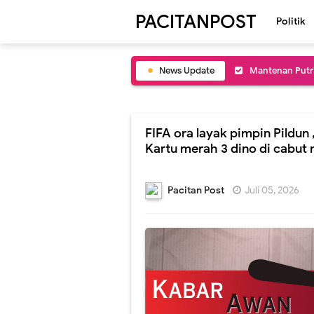
PACITANPOST
Politik
News Update
Sing wis kadung
Budi Sartex tep
Atik menak men
FIFA ora layak pimpin Pildun 
Kartu merah 3 dino di cabut
Polisi dijaluk 
Ojo sok njupuk 
Pacitan Post
Juli 05, 2026
saman slumun s
Wisma Atlit ndi
FIFA ora layak 
Puluhan Kebo d